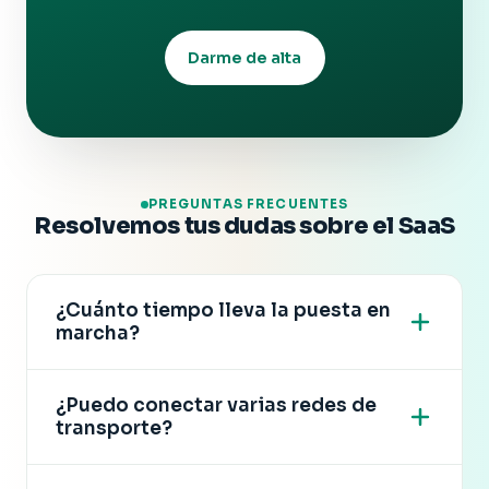
Darme de alta
PREGUNTAS FRECUENTES
Resolvemos tus dudas sobre el SaaS
¿Cuánto tiempo lleva la puesta en
marcha?
La puesta en marcha del SaaS de SendingBay
¿Puedo conectar varias redes de
es rápida: das de alta tu agencia, cargas tus
transporte?
clientes y tarifas, y empiezas a operar y
facturar. La operativa arranca desde el primer
Sí. El SaaS de SendingBay integra las