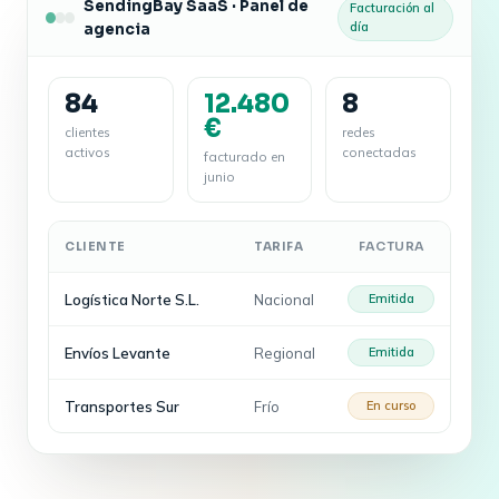
SendingBay SaaS · Panel de
Facturación al
día
agencia
84
12.480
8
€
clientes
redes
activos
conectadas
facturado en
junio
FACTURA
CLIENTE
TARIFA
Logística Norte S.L.
Nacional
Emitida
Envíos Levante
Regional
Emitida
Transportes Sur
Frío
En curso